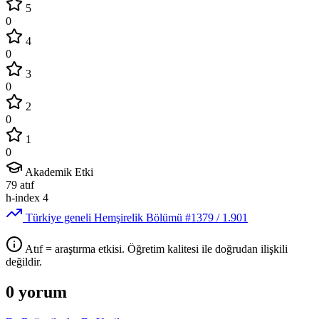
5
0
4
0
3
0
2
0
1
0
Akademik Etki
79
atıf
h-index
4
Türkiye geneli Hemşirelik Bölümü
#1379
/ 1.901
Atıf = araştırma etkisi. Öğretim kalitesi ile doğrudan ilişkili
değildir.
0 yorum