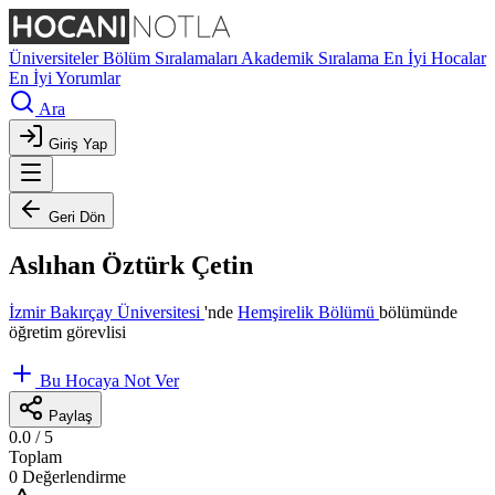
Üniversiteler
Bölüm Sıralamaları
Akademik Sıralama
En İyi Hocalar
En İyi Yorumlar
Ara
Giriş Yap
Geri Dön
Aslıhan Öztürk Çetin
İzmir Bakırçay Üniversitesi
'nde
Hemşirelik Bölümü
bölümünde
öğretim görevlisi
Bu Hocaya Not Ver
Paylaş
0.0
/ 5
Toplam
0 Değerlendirme