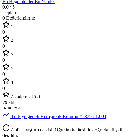
En Beğenilenler
En Yeniler
0.0
/ 5
Toplam
0 Değerlendirme
5
0
4
0
3
0
2
0
1
0
Akademik Etki
79
atıf
h-index
4
Türkiye geneli Hemşirelik Bölümü
#1379
/ 1.901
Atıf = araştırma etkisi. Öğretim kalitesi ile doğrudan ilişkili
değildir.