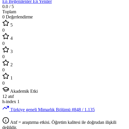
En Beğenilenler
En Yeniler
0.0
/ 5
Toplam
0 Değerlendirme
5
0
4
0
3
0
2
0
1
0
Akademik Etki
12
atıf
h-index
1
Türkiye geneli Mimarlık Bölümü
#848
/ 1.135
Atıf = araştırma etkisi. Öğretim kalitesi ile doğrudan ilişkili
değildir.