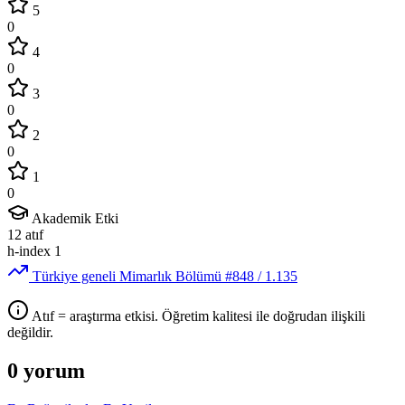
5
0
4
0
3
0
2
0
1
0
Akademik Etki
12
atıf
h-index
1
Türkiye geneli Mimarlık Bölümü
#848
/ 1.135
Atıf = araştırma etkisi. Öğretim kalitesi ile doğrudan ilişkili
değildir.
0 yorum