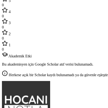
5
0
4
0
3
0
2
0
1
0
Akademik Etki
Bu akademisyen için Google Scholar atıf verisi bulunamadı.
Herkese açık bir Scholar kaydı bulunamadı ya da güvenle eşleştir