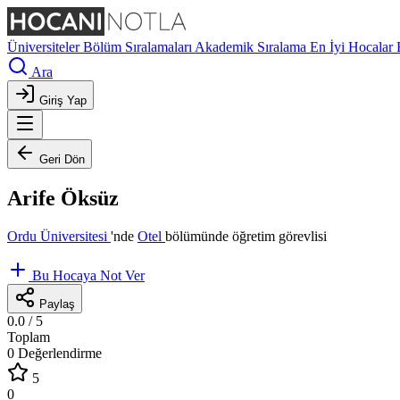
Üniversiteler
Bölüm Sıralamaları
Akademik Sıralama
En İyi Hocalar
Ara
Giriş Yap
Geri Dön
Arife Öksüz
Ordu Üniversitesi
'nde
Otel
bölümünde öğretim görevlisi
Bu Hocaya Not Ver
Paylaş
0.0
/ 5
Toplam
0 Değerlendirme
5
0