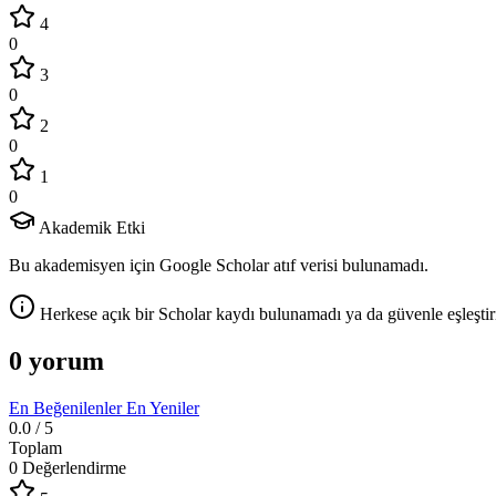
4
0
3
0
2
0
1
0
Akademik Etki
Bu akademisyen için Google Scholar atıf verisi bulunamadı.
Herkese açık bir Scholar kaydı bulunamadı ya da güvenle eşleştir
0 yorum
En Beğenilenler
En Yeniler
0.0
/ 5
Toplam
0 Değerlendirme