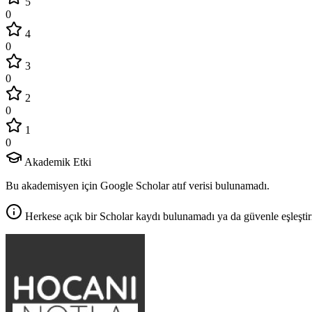
5
0
4
0
3
0
2
0
1
0
Akademik Etki
Bu akademisyen için Google Scholar atıf verisi bulunamadı.
Herkese açık bir Scholar kaydı bulunamadı ya da güvenle eşleştir