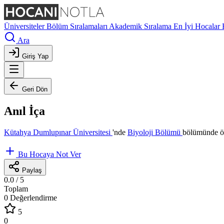
Üniversiteler
Bölüm Sıralamaları
Akademik Sıralama
En İyi Hocalar
Ara
Giriş Yap
Geri Dön
Anıl İça
Kütahya Dumlupınar Üniversitesi
'nde
Biyoloji Bölümü
bölümünde öğ
Bu Hocaya Not Ver
Paylaş
0.0
/ 5
Toplam
0 Değerlendirme
5
0