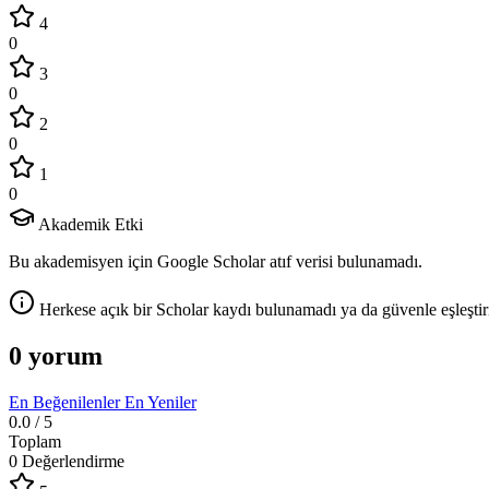
4
0
3
0
2
0
1
0
Akademik Etki
Bu akademisyen için Google Scholar atıf verisi bulunamadı.
Herkese açık bir Scholar kaydı bulunamadı ya da güvenle eşleştir
0 yorum
En Beğenilenler
En Yeniler
0.0
/ 5
Toplam
0 Değerlendirme