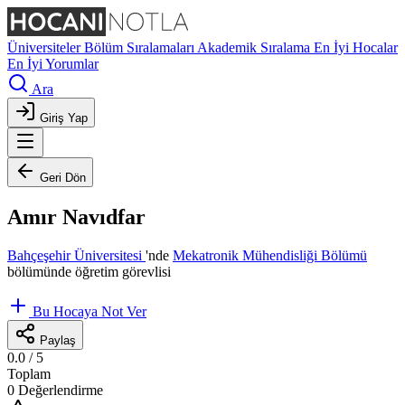
Üniversiteler
Bölüm Sıralamaları
Akademik Sıralama
En İyi Hocalar
En İyi Yorumlar
Ara
Giriş Yap
Geri Dön
Amır Navıdfar
Bahçeşehir Üniversitesi
'nde
Mekatronik Mühendisliği Bölümü
bölümünde öğretim görevlisi
Bu Hocaya Not Ver
Paylaş
0.0
/ 5
Toplam
0 Değerlendirme