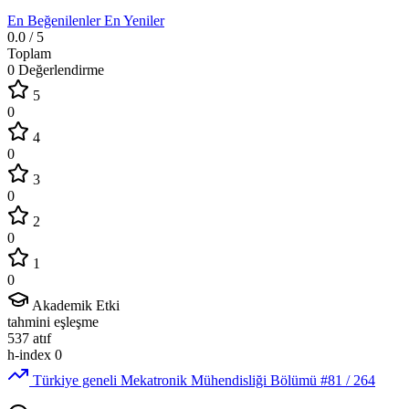
En Beğenilenler
En Yeniler
0.0
/ 5
Toplam
0 Değerlendirme
5
0
4
0
3
0
2
0
1
0
Akademik Etki
tahmini eşleşme
537
atıf
h-index
0
Türkiye geneli Mekatronik Mühendisliği Bölümü
#81
/ 264