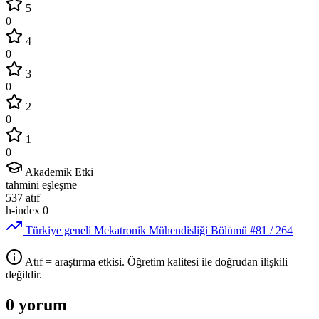
5
0
4
0
3
0
2
0
1
0
Akademik Etki
tahmini eşleşme
537
atıf
h-index
0
Türkiye geneli Mekatronik Mühendisliği Bölümü
#81
/ 264
Atıf = araştırma etkisi. Öğretim kalitesi ile doğrudan ilişkili
değildir.
0 yorum