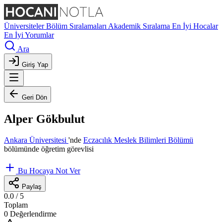
Üniversiteler
Bölüm Sıralamaları
Akademik Sıralama
En İyi Hocalar
En İyi Yorumlar
Ara
Giriş Yap
Geri Dön
Alper Gökbulut
Ankara Üniversitesi
'nde
Eczacılık Meslek Bilimleri Bölümü
bölümünde öğretim görevlisi
Bu Hocaya Not Ver
Paylaş
0.0
/ 5
Toplam
0 Değerlendirme