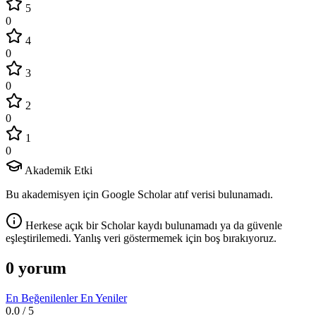
5
0
4
0
3
0
2
0
1
0
Akademik Etki
Bu akademisyen için Google Scholar atıf verisi bulunamadı.
Herkese açık bir Scholar kaydı bulunamadı ya da güvenle
eşleştirilemedi. Yanlış veri göstermemek için boş bırakıyoruz.
0 yorum
En Beğenilenler
En Yeniler
0.0
/ 5