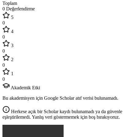
Toplam
0 Değerlendirme
5
0
4
0
3
0
2
0
1
0
Akademik Etki
Bu akademisyen için Google Scholar atıf verisi bulunamadı.
Herkese açık bir Scholar kaydı bulunamadı ya da güvenle
eşleştirilemedi. Yanlış veri göstermemek için boş bırakıyoruz.