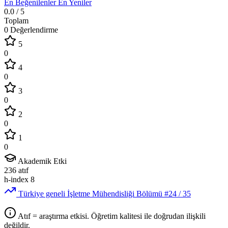
En Beğenilenler
En Yeniler
0.0
/ 5
Toplam
0 Değerlendirme
5
0
4
0
3
0
2
0
1
0
Akademik Etki
236
atıf
h-index
8
Türkiye geneli İşletme Mühendisliği Bölümü
#24
/ 35
Atıf = araştırma etkisi. Öğretim kalitesi ile doğrudan ilişkili
değildir.