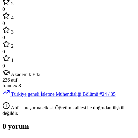
5
0
4
0
3
0
2
0
1
0
Akademik Etki
236
atıf
h-index
8
Türkiye geneli İşletme Mühendisliği Bölümü
#24
/ 35
Atıf = araştırma etkisi. Öğretim kalitesi ile doğrudan ilişkili
değildir.
0 yorum