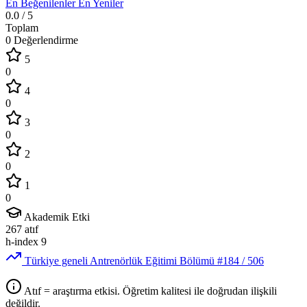
En Beğenilenler
En Yeniler
0.0
/ 5
Toplam
0 Değerlendirme
5
0
4
0
3
0
2
0
1
0
Akademik Etki
267
atıf
h-index
9
Türkiye geneli Antrenörlük Eğitimi Bölümü
#184
/ 506
Atıf = araştırma etkisi. Öğretim kalitesi ile doğrudan ilişkili
değildir.