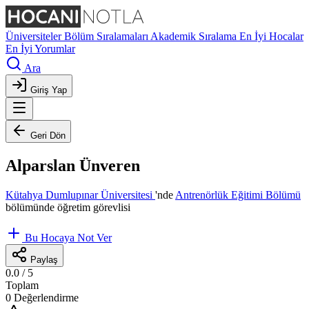
Üniversiteler
Bölüm Sıralamaları
Akademik Sıralama
En İyi Hocalar
En İyi Yorumlar
Ara
Giriş Yap
Geri Dön
Alparslan Ünveren
Kütahya Dumlupınar Üniversitesi
'nde
Antrenörlük Eğitimi Bölümü
bölümünde öğretim görevlisi
Bu Hocaya Not Ver
Paylaş
0.0
/ 5
Toplam
0 Değerlendirme