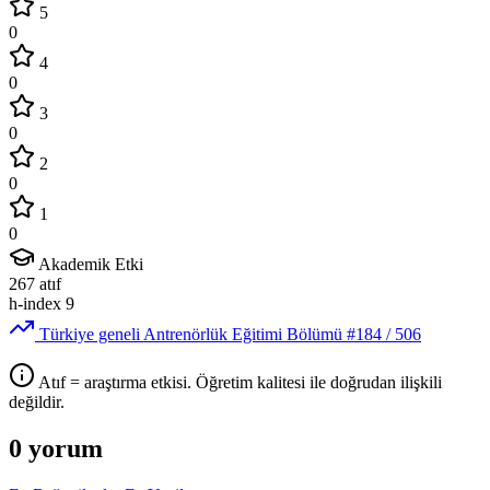
5
0
4
0
3
0
2
0
1
0
Akademik Etki
267
atıf
h-index
9
Türkiye geneli Antrenörlük Eğitimi Bölümü
#184
/ 506
Atıf = araştırma etkisi. Öğretim kalitesi ile doğrudan ilişkili
değildir.
0 yorum