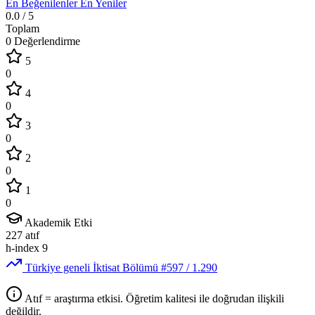
En Beğenilenler
En Yeniler
0.0
/ 5
Toplam
0 Değerlendirme
5
0
4
0
3
0
2
0
1
0
Akademik Etki
227
atıf
h-index
9
Türkiye geneli İktisat Bölümü
#597
/ 1.290
Atıf = araştırma etkisi. Öğretim kalitesi ile doğrudan ilişkili
değildir.