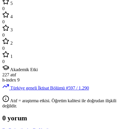
5
0
4
0
3
0
2
0
1
0
Akademik Etki
227
atıf
h-index
9
Türkiye geneli İktisat Bölümü
#597
/ 1.290
Atıf = araştırma etkisi. Öğretim kalitesi ile doğrudan ilişkili
değildir.
0 yorum