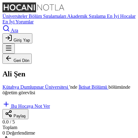
Üniversiteler
Bölüm Sıralamaları
Akademik Sıralama
En İyi Hocalar
En İyi Yorumlar
Ara
Giriş Yap
Geri Dön
Ali Şen
Kütahya Dumlupınar Üniversitesi
'nde
İktisat Bölümü
bölümünde
öğretim görevlisi
Bu Hocaya Not Ver
Paylaş
0.0
/ 5
Toplam
0 Değerlendirme