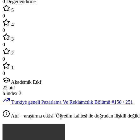
0 Değerlendirme
5
0
4
0
3
0
2
0
1
0
Akademik Etki
22
atıf
h-index
2
Türkiye geneli Pazarlama Ve Reklamcılık Bölümü
#158
/ 251
Atıf = araştırma etkisi. Öğretim kalitesi ile doğrudan ilişkili değildi