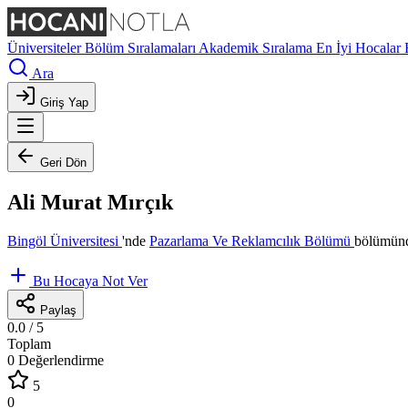
Üniversiteler
Bölüm Sıralamaları
Akademik Sıralama
En İyi Hocalar
Ara
Giriş Yap
Geri Dön
Ali Murat Mırçık
Bingöl Üniversitesi
'nde
Pazarlama Ve Reklamcılık Bölümü
bölümünd
Bu Hocaya Not Ver
Paylaş
0.0
/ 5
Toplam
0 Değerlendirme
5
0