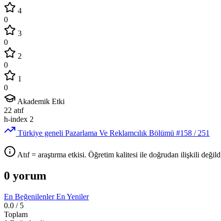
4
0
3
0
2
0
1
0
Akademik Etki
22
atıf
h-index
2
Türkiye geneli Pazarlama Ve Reklamcılık Bölümü
#158
/ 251
Atıf = araştırma etkisi. Öğretim kalitesi ile doğrudan ilişkili değildi
0 yorum
En Beğenilenler
En Yeniler
0.0
/ 5
Toplam