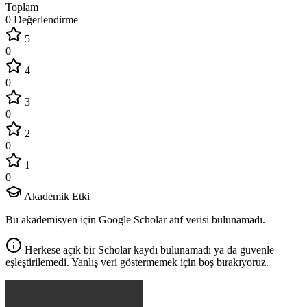
Toplam
0 Değerlendirme
5
0
4
0
3
0
2
0
1
0
Akademik Etki
Bu akademisyen için Google Scholar atıf verisi bulunamadı.
Herkese açık bir Scholar kaydı bulunamadı ya da güvenle
eşleştirilemedi. Yanlış veri göstermemek için boş bırakıyoruz.