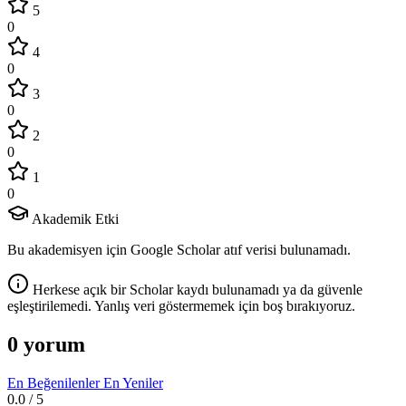
5
0
4
0
3
0
2
0
1
0
Akademik Etki
Bu akademisyen için Google Scholar atıf verisi bulunamadı.
Herkese açık bir Scholar kaydı bulunamadı ya da güvenle
eşleştirilemedi. Yanlış veri göstermemek için boş bırakıyoruz.
0 yorum
En Beğenilenler
En Yeniler
0.0
/ 5