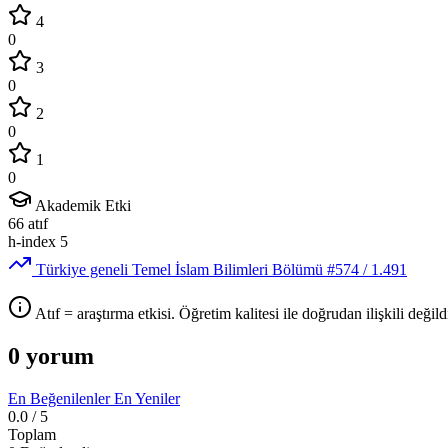
4
0
3
0
2
0
1
0
Akademik Etki
66
atıf
h-index
5
Türkiye geneli Temel İslam Bilimleri Bölümü
#574
/ 1.491
Atıf = araştırma etkisi. Öğretim kalitesi ile doğrudan ilişkili değildi
0 yorum
En Beğenilenler
En Yeniler
0.0
/ 5
Toplam