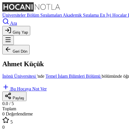
Üniversiteler
Bölüm Sıralamaları
Akademik Sıralama
En İyi Hocalar
Ara
Giriş Yap
Geri Dön
Ahmet Küçük
İnönü Üniversitesi
'nde
Temel İslam Bilimleri Bölümü
bölümünde öğre
Bu Hocaya Not Ver
Paylaş
0.0
/ 5
Toplam
0 Değerlendirme
5
0