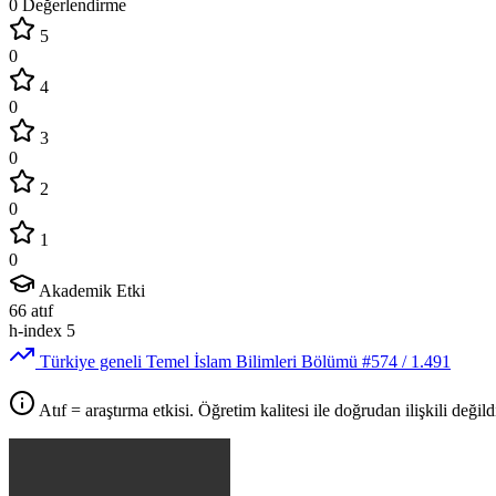
0 Değerlendirme
5
0
4
0
3
0
2
0
1
0
Akademik Etki
66
atıf
h-index
5
Türkiye geneli Temel İslam Bilimleri Bölümü
#574
/ 1.491
Atıf = araştırma etkisi. Öğretim kalitesi ile doğrudan ilişkili değildi