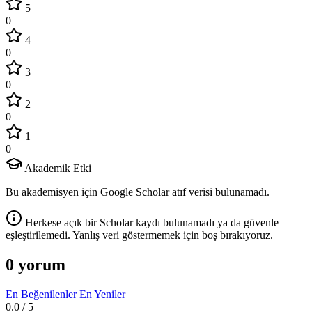
5
0
4
0
3
0
2
0
1
0
Akademik Etki
Bu akademisyen için Google Scholar atıf verisi bulunamadı.
Herkese açık bir Scholar kaydı bulunamadı ya da güvenle
eşleştirilemedi. Yanlış veri göstermemek için boş bırakıyoruz.
0 yorum
En Beğenilenler
En Yeniler
0.0
/ 5