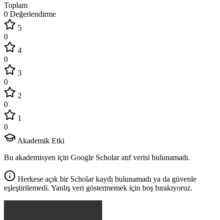
Toplam
0 Değerlendirme
5
0
4
0
3
0
2
0
1
0
Akademik Etki
Bu akademisyen için Google Scholar atıf verisi bulunamadı.
Herkese açık bir Scholar kaydı bulunamadı ya da güvenle
eşleştirilemedi. Yanlış veri göstermemek için boş bırakıyoruz.