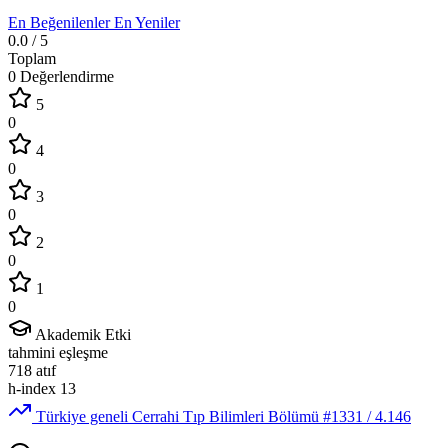
En Beğenilenler
En Yeniler
0.0
/ 5
Toplam
0 Değerlendirme
5
0
4
0
3
0
2
0
1
0
Akademik Etki
tahmini eşleşme
718
atıf
h-index
13
Türkiye geneli Cerrahi Tıp Bilimleri Bölümü
#1331
/ 4.146