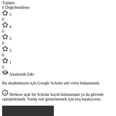
Toplam
0 Değerlendirme
5
0
4
0
3
0
2
0
1
0
Akademik Etki
Bu akademisyen için Google Scholar atıf verisi bulunamadı.
Herkese açık bir Scholar kaydı bulunamadı ya da güvenle
eşleştirilemedi. Yanlış veri göstermemek için boş bırakıyoruz.