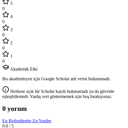
5
0
4
0
3
0
2
0
1
0
Akademik Etki
Bu akademisyen için Google Scholar atıf verisi bulunamadı.
Herkese açık bir Scholar kaydı bulunamadı ya da güvenle
eşleştirilemedi. Yanlış veri göstermemek için boş bırakıyoruz.
0 yorum
En Beğenilenler
En Yeniler
0.0
/ 5