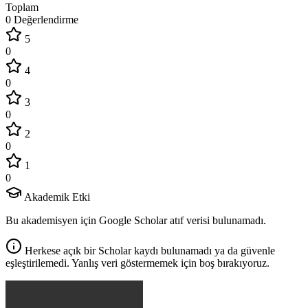
Toplam
0 Değerlendirme
5
0
4
0
3
0
2
0
1
0
Akademik Etki
Bu akademisyen için Google Scholar atıf verisi bulunamadı.
Herkese açık bir Scholar kaydı bulunamadı ya da güvenle
eşleştirilemedi. Yanlış veri göstermemek için boş bırakıyoruz.