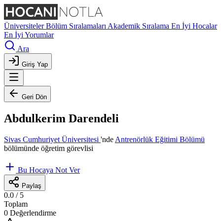
Üniversiteler
Bölüm Sıralamaları
Akademik Sıralama
En İyi Hocalar
En İyi Yorumlar
Ara
Giriş Yap
Geri Dön
Abdulkerim Darendeli
Sivas Cumhuriyet Üniversitesi
'nde
Antrenörlük Eğitimi Bölümü
bölümünde öğretim görevlisi
Bu Hocaya Not Ver
Paylaş
0.0
/ 5
Toplam
0 Değerlendirme