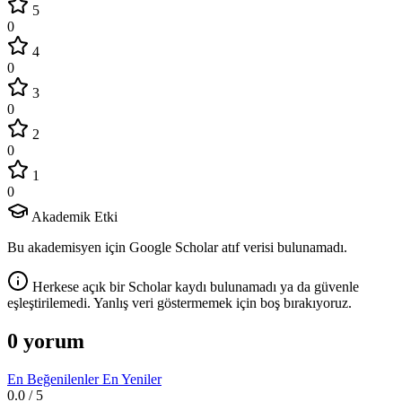
5
0
4
0
3
0
2
0
1
0
Akademik Etki
Bu akademisyen için Google Scholar atıf verisi bulunamadı.
Herkese açık bir Scholar kaydı bulunamadı ya da güvenle
eşleştirilemedi. Yanlış veri göstermemek için boş bırakıyoruz.
0 yorum
En Beğenilenler
En Yeniler
0.0
/ 5