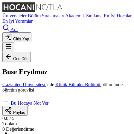
Üniversiteler
Bölüm Sıralamaları
Akademik Sıralama
En İyi Hocalar
En İyi Yorumlar
Ara
Giriş Yap
Geri Dön
Buse Eryılmaz
Gaziantep Üniversitesi
'nde
Klinik Bilimler Bölümü
bölümünde
öğretim görevlisi
Bu Hocaya Not Ver
Paylaş
0.0
/ 5
Toplam
0 Değerlendirme