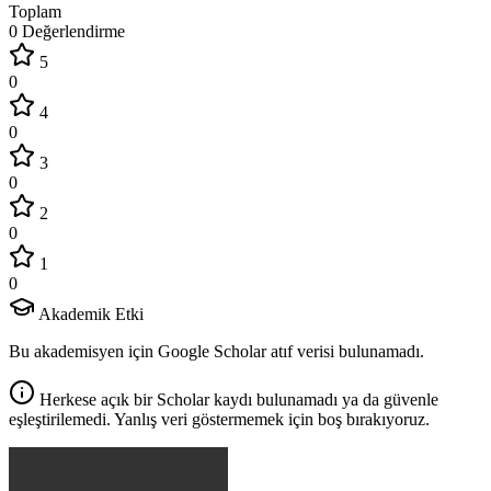
Toplam
0 Değerlendirme
5
0
4
0
3
0
2
0
1
0
Akademik Etki
Bu akademisyen için Google Scholar atıf verisi bulunamadı.
Herkese açık bir Scholar kaydı bulunamadı ya da güvenle
eşleştirilemedi. Yanlış veri göstermemek için boş bırakıyoruz.