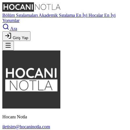
Bölüm Sıralamaları
Akademik Sıralama
En İyi Hocalar
En İyi
Yorumlar
Ara
Giriş Yap
Hocanı Notla
iletisim@hocaninotla.com