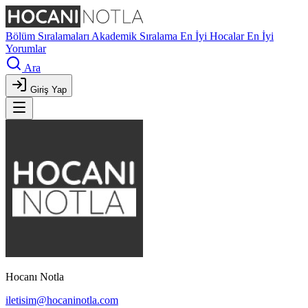
Bölüm Sıralamaları
Akademik Sıralama
En İyi Hocalar
En İyi
Yorumlar
Ara
Giriş Yap
Hocanı Notla
iletisim@hocaninotla.com