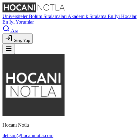
Üniversiteler
Bölüm Sıralamaları
Akademik Sıralama
En İyi Hocalar
En İyi Yorumlar
Ara
Giriş Yap
Hocanı Notla
iletisim@hocaninotla.com