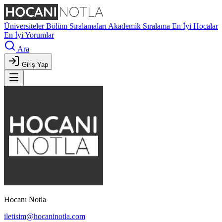
Üniversiteler
Bölüm Sıralamaları
Akademik Sıralama
En İyi Hocalar
En İyi Yorumlar
Ara
Giriş Yap
Hocanı Notla
iletisim@hocaninotla.com