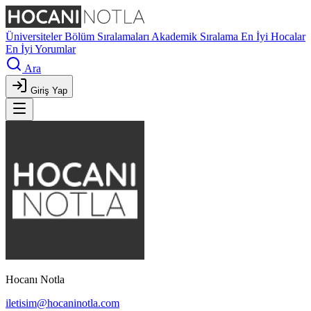
Üniversiteler
Bölüm Sıralamaları
Akademik Sıralama
En İyi Hocalar
En İyi Yorumlar
Ara
Giriş Yap
Hocanı Notla
iletisim@hocaninotla.com