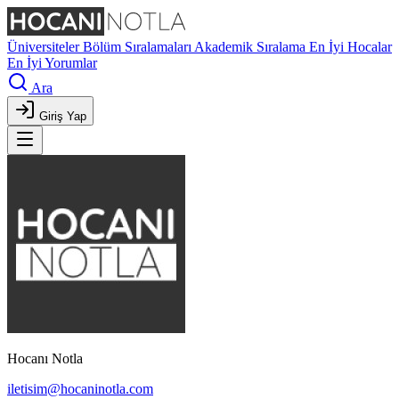
Üniversiteler
Bölüm Sıralamaları
Akademik Sıralama
En İyi Hocalar
En İyi Yorumlar
Ara
Giriş Yap
Hocanı Notla
iletisim@hocaninotla.com