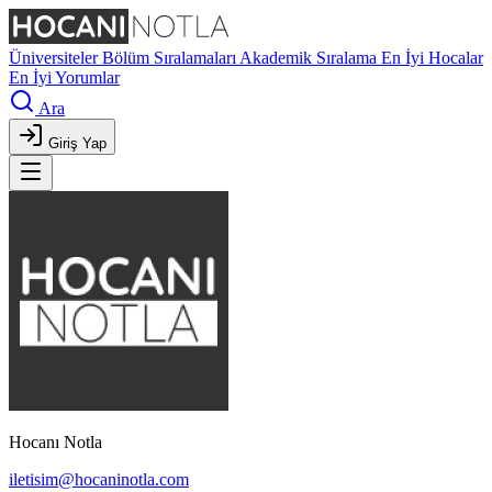
Üniversiteler
Bölüm Sıralamaları
Akademik Sıralama
En İyi Hocalar
En İyi Yorumlar
Ara
Giriş Yap
Hocanı Notla
iletisim@hocaninotla.com